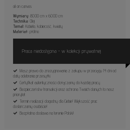
oil on canvas
Wymiary:
80.00 cm x 60.00 cm
Technika:
Olej
Temat:
Kobieta, kobiecość, kwiaty
Materiał:
płótno
Praca niedostępna - w kolekcji prywatnej
Masz prawo do zrezygnowania z zakupu w przeciągu 14 dni od
daty odebrania przesyłki.
Certyfikat autentyczności dołączamy do każdej pracy.
Bezpieczeństw transakcji oraz ochrona Twoich danych to nasz
priorytet.
Termin realizacji: dogodny dla Ciebie! Większość prac
dostarczamy osobiście!
Bezpłatna dostawa na terenie Polski!