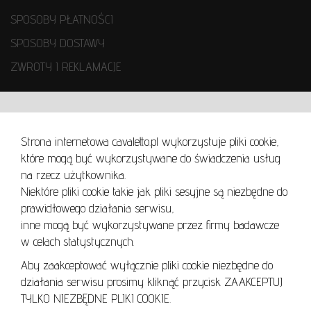
SPOSOBY PŁATNOŚCI
SPOSOBY DOSTAWY
ZWROTY I REKLAMACJE
WARUNKI UŻYTKOWANIA
Strona internetowa cavaletto.pl wykorzystuje pliki cookie,
REGULAMIN
które mogą być wykorzystywane do świadczenia usług
REGULAMIN AUKCJI
na rzecz użytkownika.
Niektóre pliki cookie takie jak pliki sesyjne są niezbędne do
POLITYKA PRYWATNOŚCI
prawidłowego działania serwisu,
POLITYKA COOKIES
inne mogą być wykorzystywane przez firmy badawcze
w celach statystycznych.
Aby zaakceptować wyłącznie pliki cookie niezbędne do
działania serwisu prosimy kliknąć przycisk ZAAKCEPTUJ
Lo
TYLKO NIEZBĘDNE PLIKI COOKIE.
se