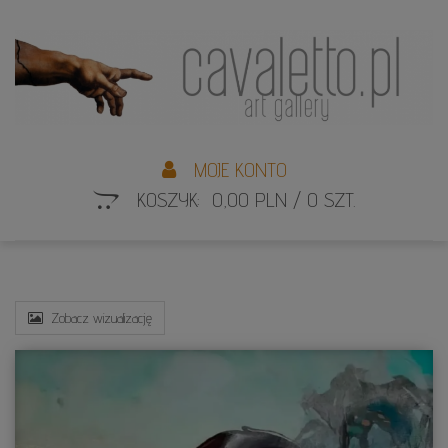
L
S
MOJE KONTO
KOSZYK: 0,00 PLN / 0 SZT.
Zobacz wizualizację