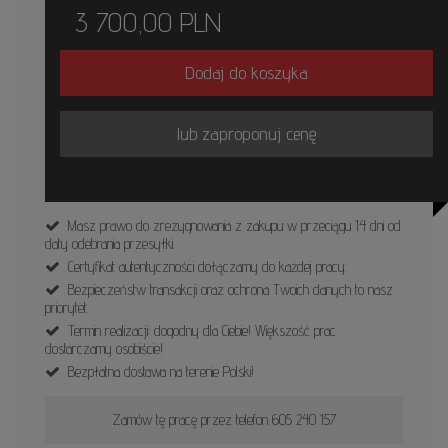
3 700,00
PLN
Dodaj do koszyka
lub zaproponuj cenę
Masz prawo do zrezygnowania z zakupu w przeciągu 14 dni od
daty odebrania przesyłki.
Certyfikat autentyczności dołączamy do każdej pracy.
Bezpieczeństw transakcji oraz ochrona Twoich danych to nasz
priorytet.
Termin realizacji: dogodny dla Ciebie! Większość prac
dostarczamy osobiście!
Bezpłatna dostawa na terenie Polski!
Zamów tę pracę przez telefon 605 240 157