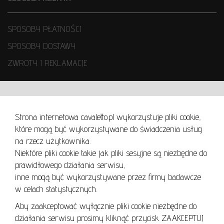
SPOSOBY PŁATNOŚCI
SPOSOBY DOSTAWY
ZWROTY I REKLAMACJE
WARUNKI UŻYTKOWANIA
Strona internetowa cavaletto.pl wykorzystuje pliki cookie,
REGULAMIN
które mogą być wykorzystywane do świadczenia usług
REGULAMIN AUKCJI
na rzecz użytkownika.
Niektóre pliki cookie takie jak pliki sesyjne są niezbędne do
POLITYKA PRYWATNOŚCI
prawidłowego działania serwisu,
POLITYKA COOKIES
inne mogą być wykorzystywane przez firmy badawcze
w celach statystycznych.
Aby zaakceptować wyłącznie pliki cookie niezbędne do
działania serwisu prosimy kliknąć przycisk ZAAKCEPTUJ
Lo