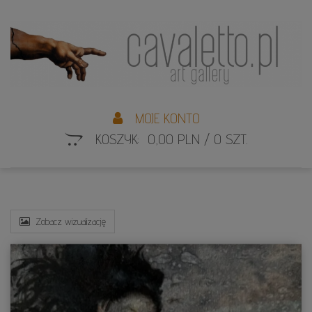
L
S
MOJE KONTO
KOSZYK: 0,00 PLN / 0 SZT.
Zobacz wizualizację