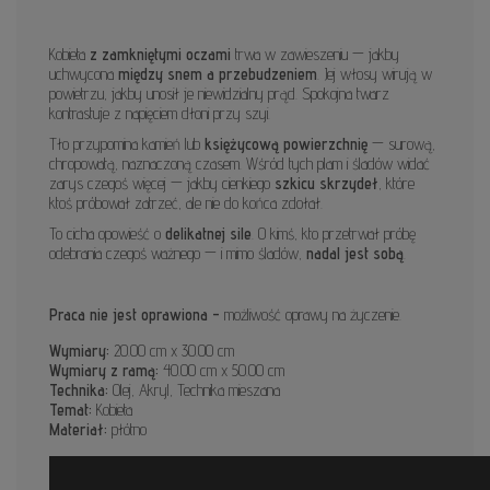
Kobieta
z zamkniętymi oczami
trwa w zawieszeniu — jakby
uchwycona
między snem a przebudzeniem
. Jej włosy wirują w
powietrzu, jakby unosił je niewidzialny prąd. Spokojna twarz
kontrastuje z napięciem dłoni przy szyi.
Tło przypomina kamień lub
księżycową powierzchnię
— surową,
chropowatą, naznaczoną czasem. Wśród tych plam i śladów widać
zarys czegoś więcej — jakby cienkiego
szkicu skrzydeł
, które
ktoś próbował zatrzeć, ale nie do końca zdołał.
To cicha opowieść o
delikatnej sile
. O kimś, kto przetrwał próbę
odebrania czegoś ważnego — i mimo śladów,
nadal jest sobą
.
Praca nie jest oprawiona -
możliwość oprawy na życzenie.
Wymiary:
20.00 cm x 30.00 cm
Wymiary z ramą:
40.00 cm x 50.00 cm
Technika:
Olej, Akryl, Technika mieszana
Temat:
Kobieta
Materiał:
płótno