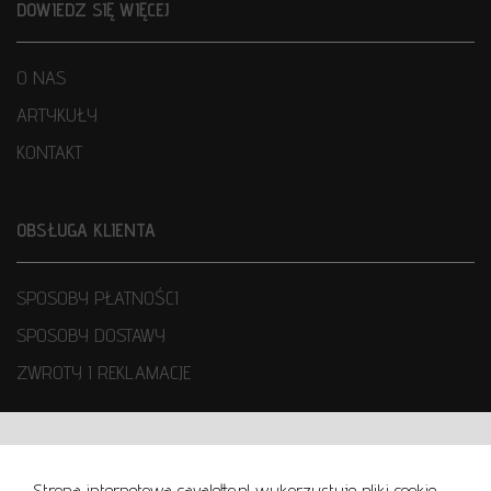
DOWIEDZ SIĘ WIĘCEJ
O NAS
ARTYKUŁY
KONTAKT
OBSŁUGA KLIENTA
SPOSOBY PŁATNOŚCI
SPOSOBY DOSTAWY
ZWROTY I REKLAMACJE
WARUNKI UŻYTKOWANIA
Strona internetowa cavaletto.pl wykorzystuje pliki cookie,