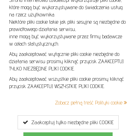
REGULAMIN
które mogą być wykorzystywane do świadczenia usług
REGULAMIN AUKCJI
na rzecz użytkownika.
Niektóre pliki cookie takie jak pliki sesyjne są niezbędne do
POLITYKA PRYWATNOŚCI
prawidłowego działania serwisu,
POLITYKA COOKIES
inne mogą być wykorzystywane przez firmy badawcze
w celach statystycznych.
Aby zaakceptować wyłącznie pliki cookie niezbędne do
działania serwisu prosimy kliknąć przycisk ZAAKCEPTUJ
Lo
TYLKO NIEZBĘDNE PLIKI COOKIE.
se
Aby zaakceptować wszystkie pliki cookie prosimy kliknąć
przycisk ZAAKCEPTUJ WSZYSTKIE PLIKI COOKIE.
+48 605 240 157
Zobacz pełną treść Polityki cookie
kontakt@cavaletto.pl
Zaakceptuj tylko niezbędne pliki COOKIE