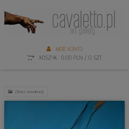
L
S
MOJE KONTO
KOSZYK: 0,00 PLN / 0 SZT.
Zobacz wizualizację