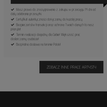
Masz prawo do zrezygnowania z zakupu w przeciągu 14 dni od
daty odebrania przesyłki.
Certyfikat autentyczności dołączamy do każdej pracy.
Bezpieczeństw transakcji oraz ochrona Twoich danych to nasz
priorytet.
Termin realizacji: dogodny dla Ciebie! Większość prac
dostarczamy osobiście!
Bezpłatna dostawa na terenie Polski!
ZOBACZ INNE PRACE ARTYSTY