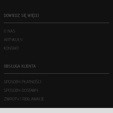
DOWIEDZ SIĘ WIĘCEJ
O NAS
ARTYKUŁY
KONTAKT
OBSŁUGA KLIENTA
SPOSOBY PŁATNOŚCI
SPOSOBY DOSTAWY
ZWROTY I REKLAMACJE
WARUNKI UŻYTKOWANIA