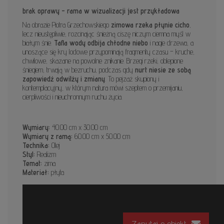
brak oprawy - rama w wizualizacji jest przykładowa
Na obrazie Piotra Grzechowskiego
zimowa rzeka płynie cicho
,
lecz nieustępliwie, rozcinając śnieżną ciszę niczym ciemna myśl w
białym śnie.
Tafla wody odbija chłodne niebo
i nagie drzewa, a
unoszące się kry lodowe przypominają fragmenty czasu – kruche,
chwilowe, skazane na powolne znikanie. Brzegi rzeki, oblepione
śniegiem, trwają w bezruchu, podczas gdy
nurt niesie ze sobą
zapowiedź odwilży i zmiany
. To pejzaż skupiony i
kontemplacyjny, w którym natura mówi szeptem o przemijaniu,
cierpliwości i nieuchronnym ruchu życia.
Wymiary:
40.00 cm x 30.00 cm
Wymiary z ramą:
60.00 cm x 50.00 cm
Technika:
Olej
Styl:
Realizm
Temat:
zima
Materiał:
płyta
Zapytaj o obiekt