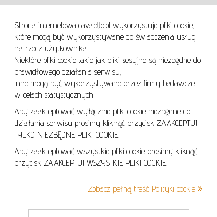
Strona internetowa cavaletto.pl wykorzystuje pliki cookie,
REGULAMIN
które mogą być wykorzystywane do świadczenia usług
REGULAMIN AUKCJI
na rzecz użytkownika.
Niektóre pliki cookie takie jak pliki sesyjne są niezbędne do
POLITYKA PRYWATNOŚCI
prawidłowego działania serwisu,
POLITYKA COOKIES
inne mogą być wykorzystywane przez firmy badawcze
w celach statystycznych.
Aby zaakceptować wyłącznie pliki cookie niezbędne do
działania serwisu prosimy kliknąć przycisk ZAAKCEPTUJ
Lo
TYLKO NIEZBĘDNE PLIKI COOKIE.
se
Aby zaakceptować wszystkie pliki cookie prosimy kliknąć
przycisk ZAAKCEPTUJ WSZYSTKIE PLIKI COOKIE.
+48 605 240 157
Zobacz pełną treść Polityki cookie
kontakt@cavaletto.pl