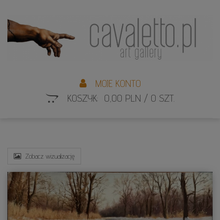
L
S
MOJE KONTO
KOSZYK: 0,00 PLN / 0 SZT.
Zobacz wizualizację