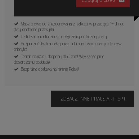
Masz prawo do zrezygnowania z zakupu w przeciągu 14 dni od
daty odebrania przesyłki.
Certyfikat autentyczności dołączamy do każdej pracy.
Bezpieczeństw transakcji oraz ochrona Twoich danych to nasz
priorytet.
Termin realizacji: dogodny dla Ciebie! Większość prac
dostarczamy osobiście!
Bezpłatna dostawa na terenie Polski!
ZOBACZ INNE PRACE ARTYSTY