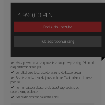
3 990,00
PLN
Dodaj do koszyka
lub zaproponuj cenę
Masz prawo do zrezygnowania z zakupu w przeciągu 14 dni od
daty odebrania przesyłki.
Certyfikat autentyczności dołączamy do każdej pracy.
Bezpieczeństw transakcji oraz ochrona Twoich danych to nasz
priorytet.
Termin realizacji: dogodny dla Ciebie! Większość prac
dostarczamy osobiście!
Bezpłatna dostawa na terenie Polski!