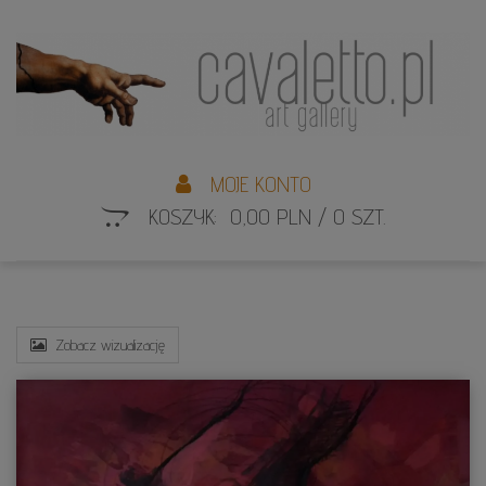
L
S
MOJE KONTO
KOSZYK: 0,00 PLN / 0 SZT.
Zobacz wizualizację