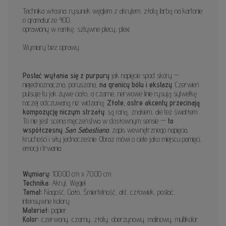
Technika własna: rysunek węglem z akrylem, złotą farbą na kartonie
o gramaturze 400,
oprawiony w ramkę, sztywne plecy, plexi.
Wymiary bez oprawy.
Postać wyłania się z purpury
jak napięcie spod skóry —
niejednoznaczna, poruszona,
na granicy bólu i ekstazy
. Czerwień
pulsuje tu jak żywe ciało, a czarne, nerwowe linie rysują sylwetkę
raczej odczuwaną niż widzianą.
Złote, ostre akcenty przecinają
kompozycję niczym strzały
: są raną, znakiem, ale też światłem.
To nie jest scena męczeństwa w dosłownym sensie —
to
współczesny
San Sebastiano
, zapis wewnętrznego napięcia,
kruchości i siły jednocześnie. Obraz mówi o ciele jako miejscu pamięci,
emocji i trwania.
Wymiary:
100.00 cm x 70.00 cm
Technika:
Akryl, Węgiel
Temat:
Nagość, Ciało, Śmiertelność, akt, człowiek, postać,
intensywne kolory
Materiał:
papier
Kolor:
czerwony, czarny, złoty, oberżynowy, malinowy, multikolor