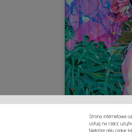
Strona internetowa ca
usług na rzecz użytk
Niektóre pliki cookie 
O NAS
SPOSOBY PŁATNOŚCI