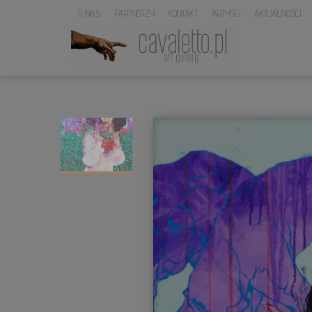
O NAS
PARTNERZY
KONTAKT
ARTYŚCI
AKTUALNOŚCI
LOGO
SERWISU