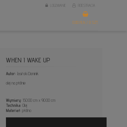
LOGOWANIE
REJESTRACJA
0,00 PLN / 0 SZT.
WHEN I WAKE UP
Autor:
Jasiński Dominik
olej na płótnie
Wymiary:
150.00 cm x 90.00 cm
Technika:
Olej
Materiał:
płótno