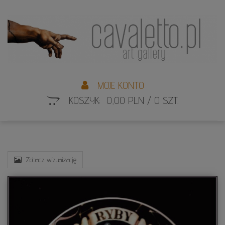
L
S
MOJE KONTO
KOSZYK: 0,00 PLN / 0 SZT.
Zobacz wizualizację