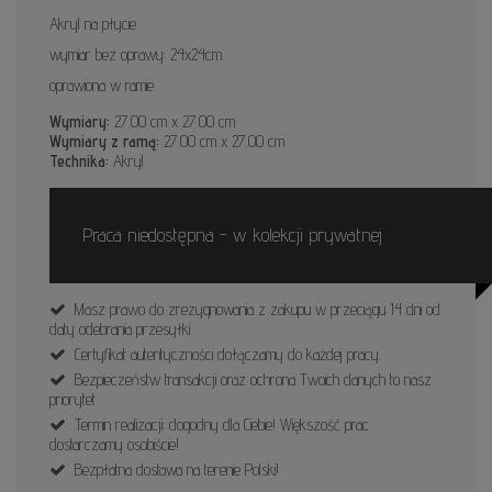
Akryl na płycie
wymiar bez oprawy: 24x24cm
oprawiona w ramie
Wymiary:
27.00 cm x 27.00 cm
Wymiary z ramą:
27.00 cm x 27.00 cm
Technika:
Akryl
Praca niedostępna - w kolekcji prywatnej
Masz prawo do zrezygnowania z zakupu w przeciągu 14 dni od
daty odebrania przesyłki.
Certyfikat autentyczności dołączamy do każdej pracy.
Bezpieczeństw transakcji oraz ochrona Twoich danych to nasz
priorytet.
Termin realizacji: dogodny dla Ciebie! Większość prac
dostarczamy osobiście!
Bezpłatna dostawa na terenie Polski!