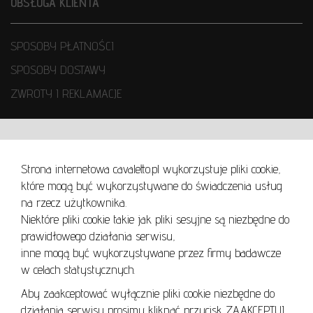
OBSŁUGA KLIENTA
SPOSOBY PŁATNOŚCI
SPOSOBY DOSTAWY
ZWROTY I REKLAMACJE
WARUNKI UŻYTKOWANIA
Strona internetowa cavaletto.pl wykorzystuje pliki cookie,
REGULAMIN
które mogą być wykorzystywane do świadczenia usług
REGULAMIN AUKCJI
na rzecz użytkownika.
Niektóre pliki cookie takie jak pliki sesyjne są niezbędne do
POLITYKA PRYWATNOŚCI
prawidłowego działania serwisu,
POLITYKA COOKIES
inne mogą być wykorzystywane przez firmy badawcze
w celach statystycznych.
Aby zaakceptować wyłącznie pliki cookie niezbędne do
działania serwisu prosimy kliknąć przycisk ZAAKCEPTUJ