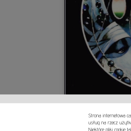
Strona internetowa ca
usług na rzecz użytk
Niektóre pliki cookie 
O NAS
SPOSOBY PŁATNOŚCI