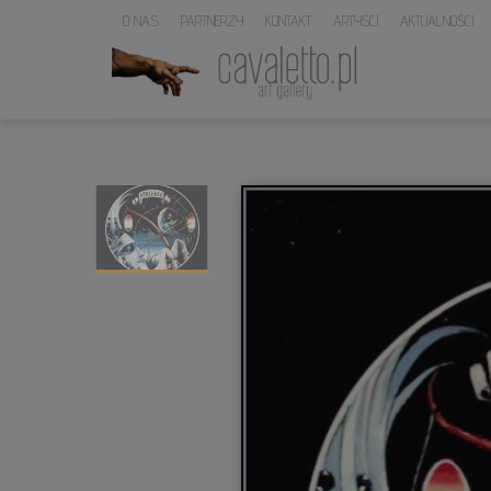
O NAS
PARTNERZY
KONTAKT
ARTYŚCI
AKTUALNOŚCI
LOGO
SERWISU