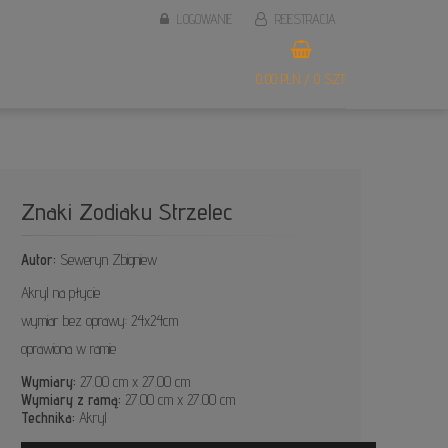
LOGOWANIE
REJESTRACJA
0,00 PLN / 0 SZT.
Znaki Zodiaku Strzelec
Autor:
Seweryn Zbigniew
Akryl na płycie
wymiar bez oprawy: 24x24cm
oprawiona w ramie
Wymiary:
27.00 cm x 27.00 cm
Wymiary z ramą:
27.00 cm x 27.00 cm
Technika:
Akryl